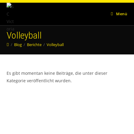
Zum
Inhalt
Menü
springen
Volleyball
/
Blog
/
Berichte
/
Volleyball
Es gibt momentan keine Beiträge, die unter dieser
Kategorie veröffentlicht wurden.