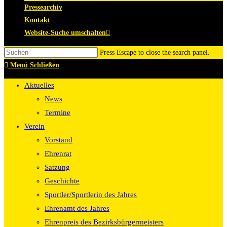
Pressearchiv
Kontakt
Website-Suche umschalten
Press Escape to close the search panel.
Menü
Schließen
Aktuelles
News
Termine
Verein
Vorstand
Ehrenrat
Satzung
Geschichte
Sportler/Sportlerin des Jahres
Ehrenamt des Jahres
Ehrenpreis des Bezirksbürgermeisters