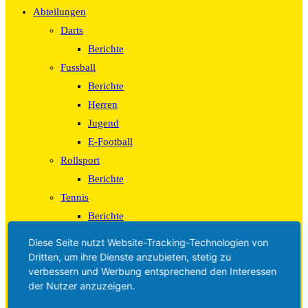
Abteilungen
Darts
Berichte
Fussball
Berichte
Herren
Jugend
E-Football
Rollsport
Berichte
Tennis
Berichte
Tischtennis
Diese Seite nutzt Website-Tracking-Technologien von
Berichte
Dritten, um ihre Dienste anzubieten, stetig zu
verbessern und Werbung entsprechend den Interessen
Turnen – Gymnastik – Leichtathletik
der Nutzer anzuzeigen.
Berichte