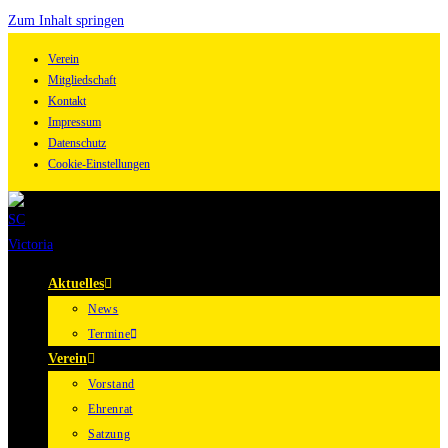
Zum Inhalt springen
Verein
Mitgliedschaft
Kontakt
Impressum
Datenschutz
Cookie-Einstellungen
Aktuelles
News
Termine
Verein
Vorstand
Ehrenrat
Satzung