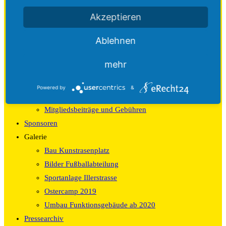
Kinder
Damen
Akzeptieren
Herren
Ablehnen
Damen und Herren
Volleyball
mehr
Berichte
Mitgliedschaft
Powered by
&
Mitgliedsformular
Mitgliedsbeiträge und Gebühren
Sponsoren
Galerie
Bau Kunstrasenplatz
Bilder Fußballabteilung
Sportanlage Illerstrasse
Ostercamp 2019
Umbau Funktionsgebäude ab 2020
Pressearchiv