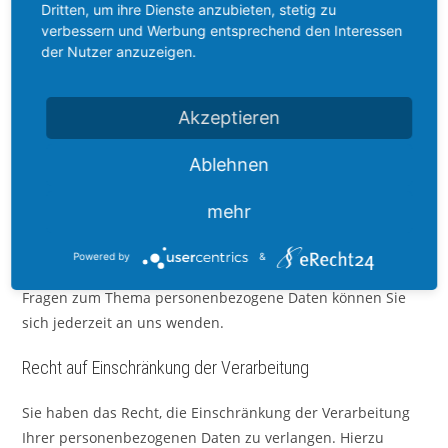
Wenn die SSL- bzw. TLS-Verschlüsselung aktiviert ist,
Dritten, um ihre Dienste anzubieten, stetig zu
verbessern und Werbung entsprechend den Interessen
können die Daten, die Sie an uns übermitteln, nicht von
der Nutzer anzuzeigen.
Dritten mitgelesen werden.
Auskunft, Löschung und Berichtigung
Akzeptieren
Sie haben im Rahmen der geltenden gesetzlichen
Ablehnen
Bestimmungen jederzeit das Recht auf unentgeltliche
Auskunft über Ihre gespeicherten personenbezogenen
mehr
Daten, deren Herkunft und Empfänger und den Zweck der
Datenverarbeitung und ggf. ein Recht auf Berichtigung
Powered by
&
oder Löschung dieser Daten. Hierzu sowie zu weiteren
Fragen zum Thema personenbezogene Daten können Sie
sich jederzeit an uns wenden.
Recht auf Einschränkung der Verarbeitung
Sie haben das Recht, die Einschränkung der Verarbeitung
Ihrer personenbezogenen Daten zu verlangen. Hierzu